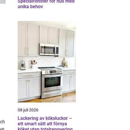
Specialfönster för hus med
unika behov
08 juli 2026
Lackering av köksluckor –
och
ett smart sätt att förnya
ive
köket utan totalrenovering