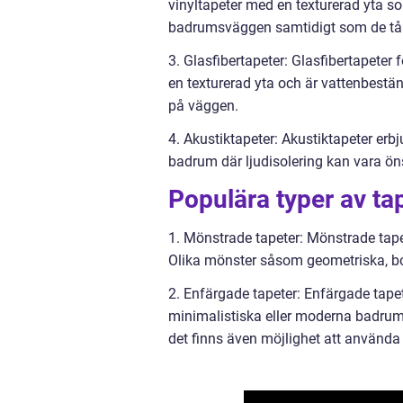
vinyltapeter med en texturerad yta som
badrumsväggen samtidigt som de tål 
3. Glasfibertapeter: Glasfibertapeter 
en texturerad yta och är vattenbestä
på väggen.
4. Akustiktapeter: Akustiktapeter er
badrum där ljudisolering kan vara ön
Populära typer av ta
1. Mönstrade tapeter: Mönstrade tapet
Olika mönster såsom geometriska, bo
2. Enfärgade tapeter: Enfärgade tapet
minimalistiska eller moderna badrumsi
det finns även möjlighet att använda