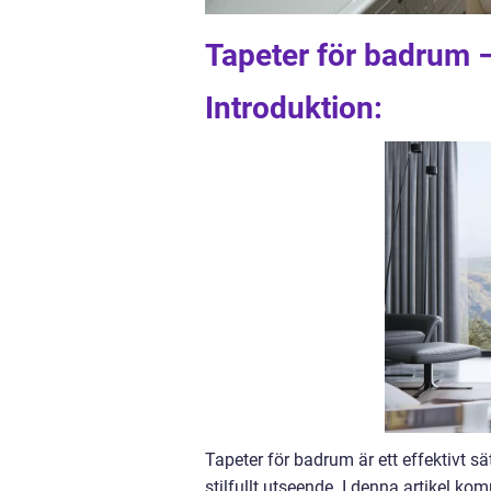
Tapeter för badrum –
Introduktion:
Tapeter för badrum är ett effektivt s
stilfullt utseende. I denna artikel ko