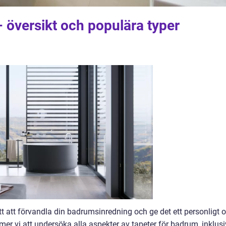
 översikt och populära typer
ätt att förvandla din badrumsinredning och ge det ett personligt 
mmer vi att undersöka alla aspekter av tapeter för badrum, inklus