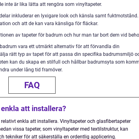
e inte är lika lätta att rengöra som vinyltapeter.
ördelar inkluderar en lyxigare look och känsla samt fuktmotstånd.
ation och att de kan vara känsliga för fläckar.
llationen av tapeter för badrum och hur man tar bort dem vid beho
adrum vara ett utmärkt alternativ för att förvandla din
älja rätt typ av tapet för att passa din specifika badrumsmiljö o
peten kan du skapa en stilfull och hållbar badrumsyta som kom
ndra under lång tid framöver.
FAQ
enkla att installera?
relativt enkla att installera. Vinyltapeter och glasfibertapeter
dan vissa tapeter, som vinyltapeter med textilstruktur, kan
 tekniker för att säkerställa en ordentlig applicering.