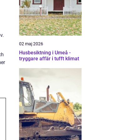
v.
02 maj 2026
Husbesiktning i Umeå -
ch
tryggare affär i tufft klimat
mer