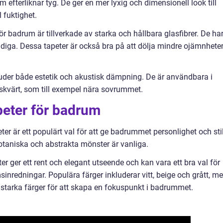
 efterliknar tyg. De ger en mer lyxig och dimensionell look till
fuktighet.
för badrum är tillverkade av starka och hållbara glasfibrer. De ha
ndiga. Dessa tapeter är också bra på att dölja mindre ojämnhete
bjuder både estetik och akustisk dämpning. De är användbara i
skvärt, som till exempel nära sovrummet.
peter för badrum
er är ett populärt val för att ge badrummet personlighet och stil
taniska och abstrakta mönster är vanliga.
er ger ett rent och elegant utseende och kan vara ett bra val för
nredningar. Populära färger inkluderar vitt, beige och grått, m
 starka färger för att skapa en fokuspunkt i badrummet.