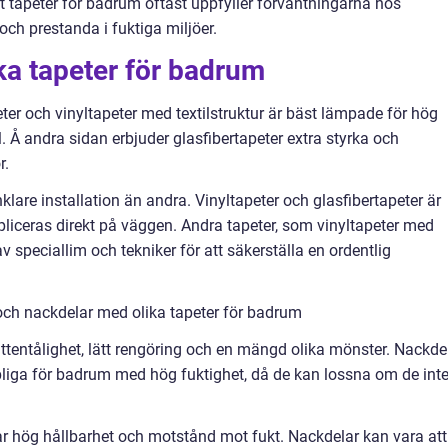
tt tapeter för badrum oftast uppfyller förväntningarna hos
och prestanda i fuktiga miljöer.
ika tapeter för badrum
ter och vinyltapeter med textilstruktur är bäst lämpade för hög
. Å andra sidan erbjuder glasfibertapeter extra styrka och
r.
nklare installation än andra. Vinyltapeter och glasfibertapeter är
appliceras direkt på väggen. Andra tapeter, som vinyltapeter med
v speciallim och tekniker för att säkerställa en ordentlig
och nackdelar med olika tapeter för badrum
vattentålighet, lätt rengöring och en mängd olika mönster. Nackde
liga för badrum med hög fuktighet, då de kan lossna om de int
rar hög hållbarhet och motstånd mot fukt. Nackdelar kan vara att