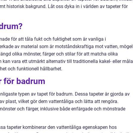
amt historisk bakgrund. Låt oss dyka in i världen av tapeter för
adrum?
ade för att tåla fukt och fuktighet som är vanliga i
verkade av material som är motståndskraftiga mot vatten, mögel
ängd olika mönster, färger och stilar för att matcha olika
n vara ett utmärkt alternativ till traditionella kakel- eller måla
et och funktionell hållbarhet.
er för badrum
vanligaste typen av tapet för badrum. Dessa tapeter är gjorda av
v plast, vilket gör dem vattentåliga och lätta att rengöra.
a mönster och färger, inklusive både enfärgade och mönstrade
Dessa tapeter kombinerar den vattentåliga egenskapen hos