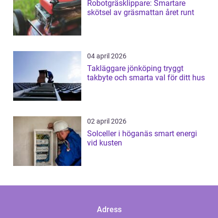
Robotgräsklippare: Smartare
skötsel av gräsmattan året runt
04 april 2026
Takläggare jönköping tryggt
takbyte och smarta val för ditt hus
02 april 2026
Solceller i höganäs smart energi
vid kusten
Adress