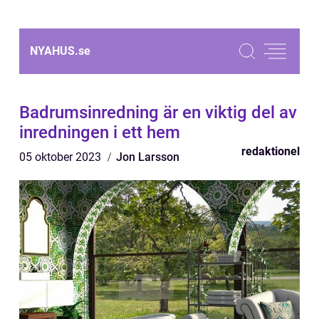
NYAHUS.
se
Badrumsinredning är en viktig del av
inredningen i ett hem
redaktionel
05 oktober 2023
Jon Larsson