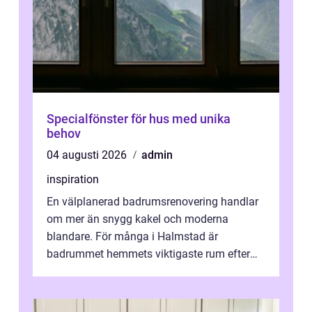
Specialfönster för hus med unika
behov
04 augusti 2026
admin
inspiration
En välplanerad badrumsrenovering handlar
om mer än snygg kakel och moderna
blandare. För många i Halmstad är
badrummet hemmets viktigaste rum efter
köket. Där ska v...