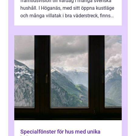
framtidsvision till vardag i många svenska
hushåll. I Höganäs, med sitt öppna kustläge
och många villatak i bra väderstreck, finns
ovanligt goda förutsättningar för löns...
Specialfönster för hus med unika