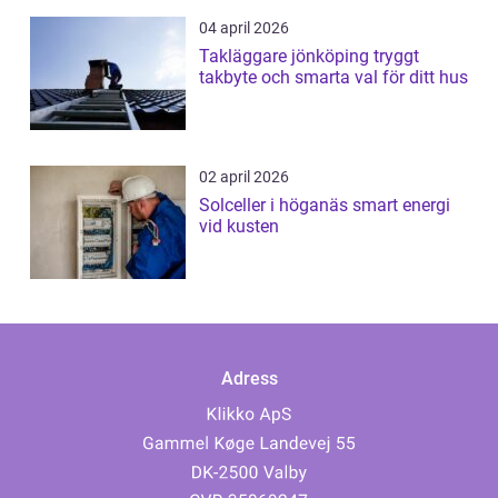
04 april 2026
Takläggare jönköping tryggt
takbyte och smarta val för ditt hus
02 april 2026
Solceller i höganäs smart energi
vid kusten
Adress