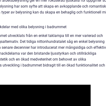
 arbetsbelysning ger en mer fokuserad ljuskälla för uppgifter 
elysning har som syfte att skapa en avkopplande och romantisk
typer av belysning kan du skapa en behaglig och funktionell mi
kdelar med olika belysning i badrummet
mmet utvecklats från en enkel taklampa till en mer varierad och
salternativ. Det tidiga nittonhundratalet såg en enkel belysning
 senare decennier har introducerat mer mångsidiga och effekti
ackdelarna var den bristande ljusstyrkan och otillräckliga
etik och en ökad medvetenhet om behovet av olika
s utveckling i badrummet bidragit till en ökad funktionalitet och