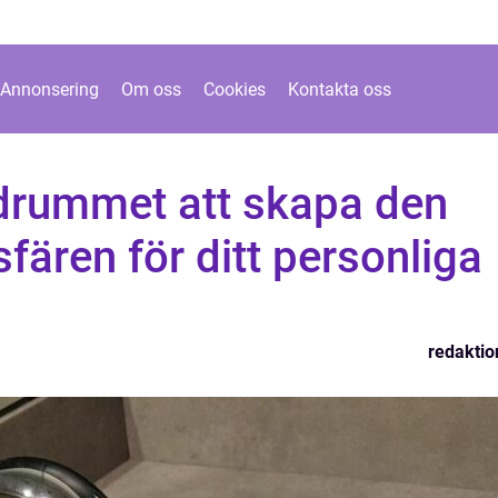
Annonsering
Om oss
Cookies
Kontakta oss
adrummet att skapa den
fären för ditt personliga
redaktio