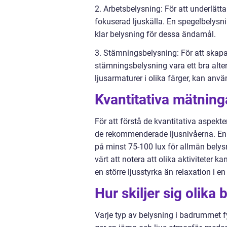
2. Arbetsbelysning: För att underlätt
fokuserad ljuskälla. En spegelbelysni
klar belysning för dessa ändamål.
3. Stämningsbelysning: För att skap
stämningsbelysning vara ett bra alte
ljusarmaturer i olika färger, kan an
Kvantitativa mätnin
För att förstå de kvantitativa aspekt
de rekommenderade ljusnivåerna. Enl
på minst 75-100 lux för allmän belys
värt att notera att olika aktiviteter k
en större ljusstyrka än relaxation i e
Hur skiljer sig olik
Varje typ av belysning i badrummet fy