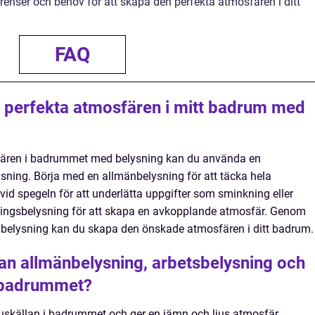
renser och behov för att skapa den perfekta atmosfären i ditt
FAQ
 perfekta atmosfären i mitt badrum med
sfären i badrummet med belysning kan du använda en
ysning. Börja med en allmänbelysning för att täcka hela
vid spegeln för att underlätta uppgifter som sminkning eller
ingsbelysning för att skapa en avkopplande atmosfär. Genom
v belysning kan du skapa den önskade atmosfären i ditt badrum.
lan allmänbelysning, arbetsbelysning och
 badrummet?
uskällan i badrummet och ger en jämn och ljus atmosfär.