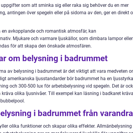
a uppgifter som att sminka sig eller raka sig behöver du en mer
ng, antingen över spegeln eller på sidorna av den, ger en direkt 
a en avkopplande och romantisk atmosfär, kan
rnativ. Mjukare och varmare ljuskällor, som dimbara lampor eller
vändas för att skapa den önskade atmosfären.
gar om belysning i badrummet
erna av belysning i badrummet är det viktigt att vara medveten 
igt amerikanska ljusstandarder bör badrummet ha en ljusstyrk
ning och 300-500 lux för arbetsbelysning vid spegeln. Det är oc
an kräva olika ljusnivåer. Till exempel kan läsning i badkaret kräv
n bubbelpool.
a belysning i badrummet från varandr
ller olika funktioner och skapar olika effekter. Allmänbelysning