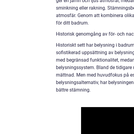
ger en jämn och ljus atmosfär, medan
sminkning eller rakning. Stämningsb
atmosfär. Genom att kombinera olika 
för ditt badrum.
Historisk genomgång av för- och nac
Historiskt sett har belysning i badru
sofistikerad uppsättning av belysning
med begränsad funktionalitet, medan
belysningssystem. Bland de tidigare n
mättnad. Men med huvudfokus på est
belysningsalternativ, har belysningen
bättre stämning.