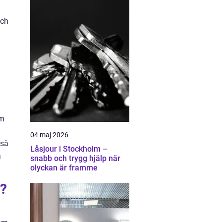
och
om
a
04 maj 2026
kså
Låsjour i Stockholm –
a
snabb och trygg hjälp när
olyckan är framme
a?