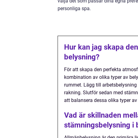
välja det som passar dina egna prefe
personliga spa.
Hur kan jag skapa den
belysning?
För att skapa den perfekta atmo
kombination av olika typer av bel
rummet. Lägg till arbetsbelysning 
rakning. Slutför sedan med stämn
att balansera dessa olika typer a
Vad är skillnaden mel
stämningsbelysning i
Allmänbelysning är den primära lj