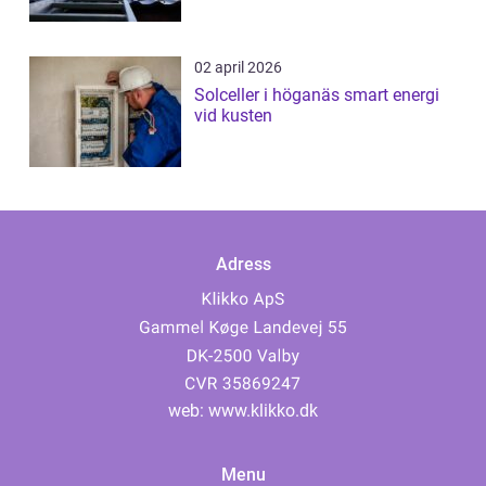
02 april 2026
Solceller i höganäs smart energi
vid kusten
Adress
web:
www.klikko.dk
Menu