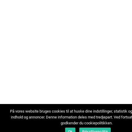
På vores website bruges cookies til at huske dine indstillinger, statistik o
indhold og annoncer. Denne information deles med tredjepart. Ved fortsa
godkender du cookiepolitikken.
Ok
Privatlivspolitik