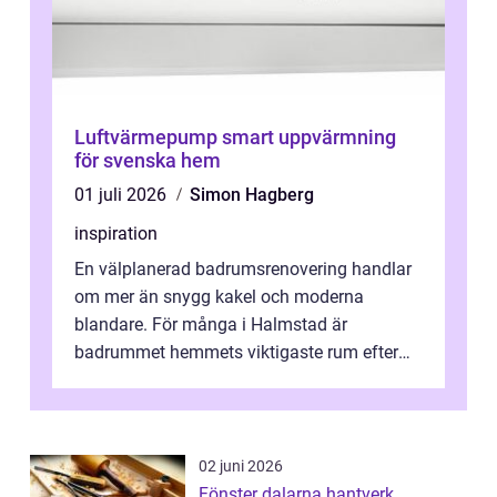
Luftvärmepump smart uppvärmning
för svenska hem
01 juli 2026
Simon Hagberg
inspiration
En välplanerad badrumsrenovering handlar
om mer än snygg kakel och moderna
blandare. För många i Halmstad är
badrummet hemmets viktigaste rum efter
köket. Där ska v...
02 juni 2026
Fönster dalarna hantverk,