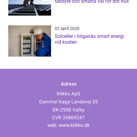
takbyte och smarta val för ditt hus
02 april 2026
Solceller i höganäs smart energi
vid kusten
Adress
web:
www.klikko.dk