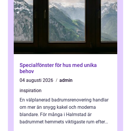
Specialfönster för hus med unika
behov
04 augusti 2026
admin
inspiration
En välplanerad badrumsrenovering handlar
om mer än snygg kakel och moderna
blandare. För många i Halmstad är
badrummet hemmets viktigaste rum efter
köket. Där ska v...