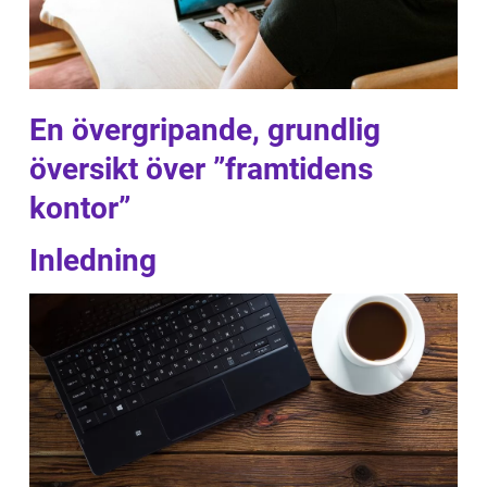
En övergripande, grundlig
översikt över ”framtidens
kontor”
Inledning