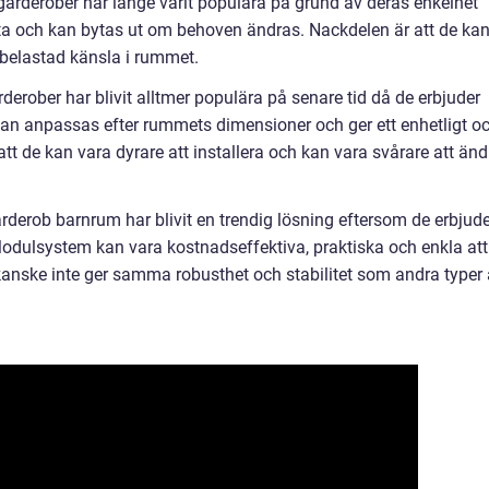
 garderober har länge varit populära på grund av deras enkelhet
ytta och kan bytas ut om behoven ändras. Nackdelen är att de kan
rbelastad känsla i rummet.
erober har blivit alltmer populära på senare tid då de erbjuder
n anpassas efter rummets dimensioner och ger ett enhetligt o
t de kan vara dyrare att installera och kan vara svårare att änd
erob barnrum har blivit en trendig lösning eftersom de erbjude
 Modulsystem kan vara kostnadseffektiva, praktiska och enkla att
anske inte ger samma robusthet och stabilitet som andra typer