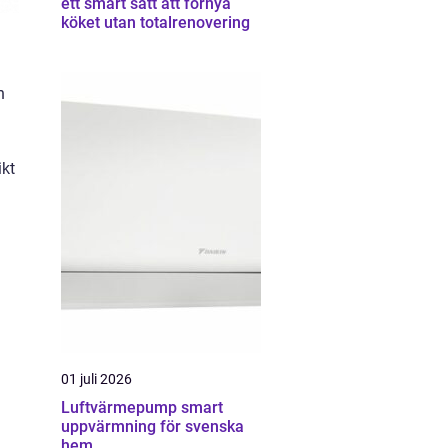
ett smart sätt att förnya
köket utan totalrenovering
n
g
ikt
01 juli 2026
Luftvärmepump smart
uppvärmning för svenska
hem