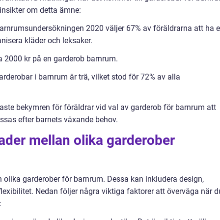
 insikter om detta ämne:
 Barnrumsundersökningen 2020 väljer 67% av föräldrarna att ha 
anisera kläder och leksaker.
ca 2000 kr på en garderob barnrum.
rderobar i barnrum är trä, vilket stod för 72% av alla
aste bekymren för föräldrar vid val av garderob för barnrum att
ssas efter barnets växande behov.
ader mellan olika garderober
n olika garderober för barnrum. Dessa kan inkludera design,
lexibilitet. Nedan följer några viktiga faktorer att överväga när d
: