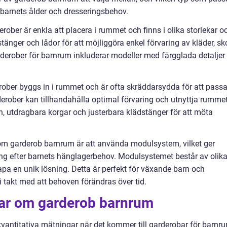
barnets ålder och dresseringsbehov.
rober är enkla att placera i rummet och finns i olika storlekar o
ädstänger och lådor för att möjliggöra enkel förvaring av kläder, sk
rderober för barnrum inkluderar modeller med färgglada detaljer
ober byggs in i rummet och är ofta skräddarsydda för att pass
rober kan tillhandahålla optimal förvaring och utnyttja rumme
an, utdragbara korgar och justerbara klädstänger för att möta
om garderob barnrum är att använda modulsystem, vilket ger
sning efter barnets hänglagerbehov. Modulsystemet består av olik
apa en unik lösning. Detta är perfekt för växande barn och
 takt med att behoven förändras över tid.
gar om garderob barnrum
kvantitativa mätningar när det kommer till garderobar för barnr