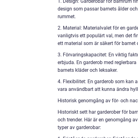
1. Design: Garderobar för barnrum finn
design som passar barnets ålder och
rummet.
2. Material: Materialvalet för en gar
vanligtvis ett populärt val, men det fi
ett material som är säkert för barnet 
3. Förvaringskapacitet: En viktig fa
erbjuda. En garderob med reglerbara h
barnets kläder och leksaker.
4. Flexibilitet: En garderob som kan
vara användbart att kunna ändra hyllpl
Historisk genomgång av för- och nac
Historiskt sett har garderober för ba
och trender. Här är en genomgång av 
typer av garderobar: