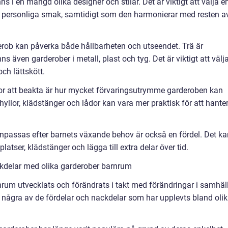
s i en mängd olika designer och stilar. Det är viktigt att välja e
 personliga smak, samtidigt som den harmonierar med resten a
derob kan påverka både hållbarheten och utseendet. Trä är
nns även garderober i metall, plast och tyg. Det är viktigt att välj
och lättskött.
ktor att beakta är hur mycket förvaringsutrymme garderoben kan
yllor, klädstänger och lådor kan vara mer praktisk för att hante
 anpassas efter barnets växande behov är också en fördel. Det ka
atser, klädstänger och lägga till extra delar över tid.
kdelar med olika garderober barnrum
rnrum utvecklats och förändrats i takt med förändringar i samhäl
några av de fördelar och nackdelar som har upplevts bland oli