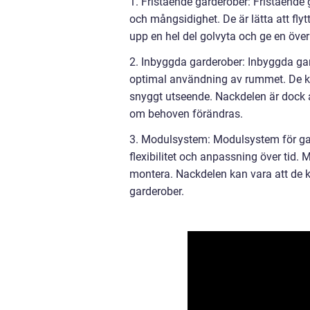
1. Fristående garderober: Fristående
och mångsidighet. De är lätta att fl
upp en hel del golvyta och ge en öve
2. Inbyggda garderober: Inbyggda gard
optimal användning av rummet. De ka
snyggt utseende. Nackdelen är dock at
om behoven förändras.
3. Modulsystem: Modulsystem för gard
flexibilitet och anpassning över tid.
montera. Nackdelen kan vara att de k
garderober.