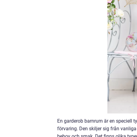
En garderob barnrum är en speciell t
förvaring. Den skiljer sig från vanli
behov och smak. Det finns olika type