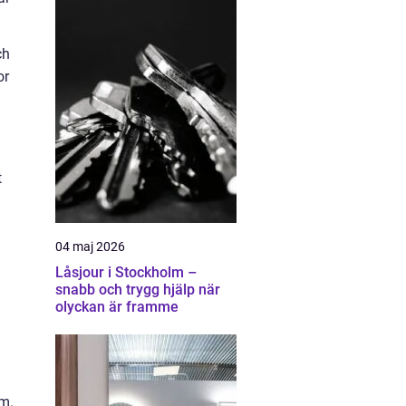
ch
or
a
t
04 maj 2026
Låsjour i Stockholm –
a
snabb och trygg hjälp när
olyckan är framme
um.