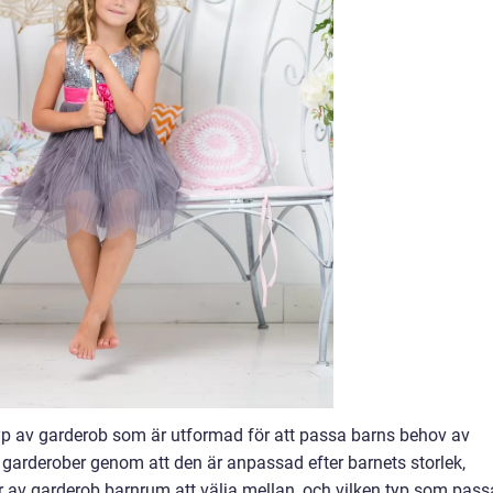
yp av garderob som är utformad för att passa barns behov av
ga garderober genom att den är anpassad efter barnets storlek,
r av garderob barnrum att välja mellan, och vilken typ som pass