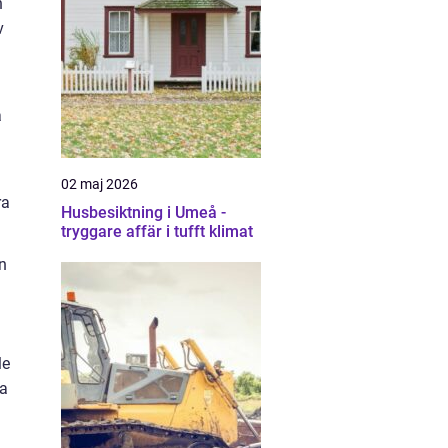
n
v
a
02 maj 2026
ra
Husbesiktning i Umeå -
tryggare affär i tufft klimat
n
le
ka