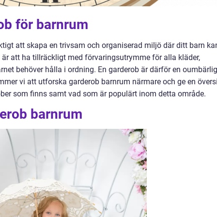
ob för barnrum
ktigt att skapa en trivsam och organiserad miljö där ditt barn ka
 är att ha tillräckligt med förvaringsutrymme för alla kläder,
et behöver hålla i ordning. En garderob är därför en oumbärli
kommer vi att utforska garderob barnrum närmare och ge en övers
erober som finns samt vad som är populärt inom detta område.
derob barnrum