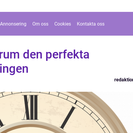
Annonsering
Om oss
Cookies
Kontakta oss
rum den perfekta
ningen
redaktio