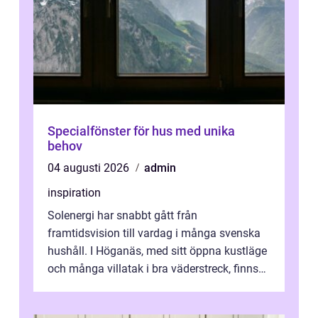
Specialfönster för hus med unika
behov
04 augusti 2026
admin
inspiration
Solenergi har snabbt gått från
framtidsvision till vardag i många svenska
hushåll. I Höganäs, med sitt öppna kustläge
och många villatak i bra väderstreck, finns
ovanligt goda förutsättningar för löns...