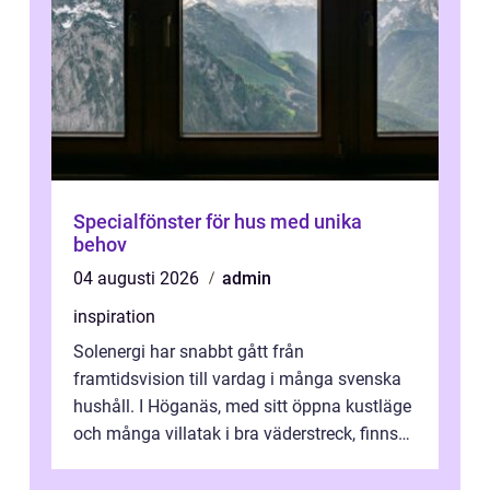
Specialfönster för hus med unika
behov
04 augusti 2026
admin
inspiration
Solenergi har snabbt gått från
framtidsvision till vardag i många svenska
hushåll. I Höganäs, med sitt öppna kustläge
och många villatak i bra väderstreck, finns
ovanligt goda förutsättningar för löns...