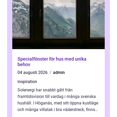
Specialfönster för hus med unika
behov
04 augusti 2026
admin
inspiration
Solenergi har snabbt gått från
framtidsvision till vardag i många svenska
hushåll. I Höganäs, med sitt öppna kustläge
och många villatak i bra väderstreck, finns
ovanligt goda förutsättningar för löns...