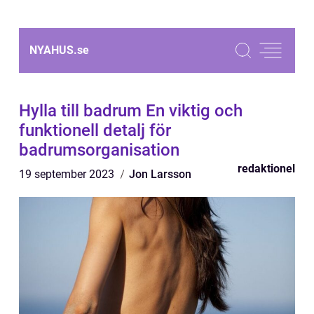
NYAHUS.
se
Hylla till badrum En viktig och
funktionell detalj för
badrumsorganisation
redaktionel
19 september 2023
Jon Larsson