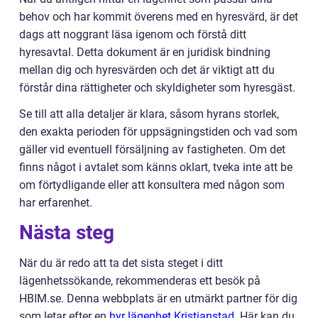
behov och har kommit överens med en hyresvärd, är det
dags att noggrant läsa igenom och förstå ditt
hyresavtal. Detta dokument är en juridisk bindning
mellan dig och hyresvärden och det är viktigt att du
förstår dina rättigheter och skyldigheter som hyresgäst.
Se till att alla detaljer är klara, såsom hyrans storlek,
den exakta perioden för uppsägningstiden och vad som
gäller vid eventuell försäljning av fastigheten. Om det
finns något i avtalet som känns oklart, tveka inte att be
om förtydligande eller att konsultera med någon som
har erfarenhet.
Nästa steg
När du är redo att ta det sista steget i ditt
lägenhetssökande, rekommenderas ett besök på
HBIM.se. Denna webbplats är en utmärkt partner för dig
som letar efter en
hyr lägenhet Kristianstad
. Här kan du