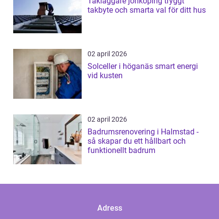
Takläggare jönköping tryggt
takbyte och smarta val för ditt hus
02 april 2026
Solceller i höganäs smart energi
vid kusten
02 april 2026
Badrumsrenovering i Halmstad -
så skapar du ett hållbart och
funktionellt badrum
Adress