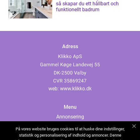
så skapar du ett hållbart och
funktionellt badrum
Adress
web:
www.klikko.dk
Menu
Annonsering
Om oss
På vores website bruges cookies til at huske dine indstillinger,
Cookies
statistik og personalisering af indhold og annoncer. Denne