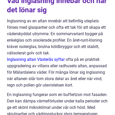
Vad inglasning innebär och när
det lönar sig
Inglasning av en altan innebär att befintlig uteplats
förses med glaspartier och ofta ett tak för att skapa ett
väderskyddat utrymme. En sommarvariant bygger på
enkelglas och oisolerade profiler. En året-runt-lösning
kräver isolerglas, brutna köldbryggor och ett stabilt,
välisolerat golv och tak.
Inglasning altan Västerås syftar
ofta på en praktisk
uppgradering av villans eller radhusets altan, anpassad
för Mälardalens väder. För många lönar sig inglasning
när altanen står tom stora delar av året eller när vind,
regn och pollen gör utevistelsen kort.
En inglasning fungerar som en buffertzon mot fasaden.
Den kan dämpa värmeförluster under kalla perioder och
ge ett skönt mikroklimat under vår och höst. Med
skjutpartier och vädringsluckor styrs temperaturen