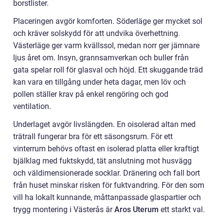
borstlister.
Placeringen avgör komforten. Söderläge ger mycket sol
och kräver solskydd för att undvika överhettning.
Västerläge ger varm kvällssol, medan norr ger jämnare
ljus året om. Insyn, grannsamverkan och buller från
gata spelar roll för glasval och höjd. Ett skuggande träd
kan vara en tillgång under heta dagar, men löv och
pollen ställer krav på enkel rengöring och god
ventilation.
Underlaget avgör livslängden. En oisolerad altan med
trätrall fungerar bra för ett säsongsrum. För ett
vinterrum behövs oftast en isolerad platta eller kraftigt
bjälklag med fuktskydd, tät anslutning mot husvägg
och väldimensionerade socklar. Dränering och fall bort
från huset minskar risken för fuktvandring. För den som
vill ha lokalt kunnande, måttanpassade glaspartier och
trygg montering i Västerås är
Aros Uterum
ett starkt val.