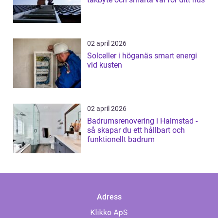
02 april 2026
Solceller i höganäs smart energi
vid kusten
02 april 2026
Badrumsrenovering i Halmstad -
så skapar du ett hållbart och
funktionellt badrum
Adress