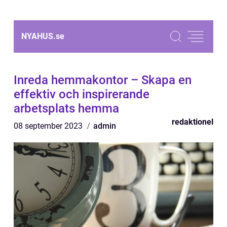
NYAHUS.
se
Inreda hemmakontor – Skapa en
effektiv och inspirerande
arbetsplats hemma
redaktionel
08 september 2023
admin