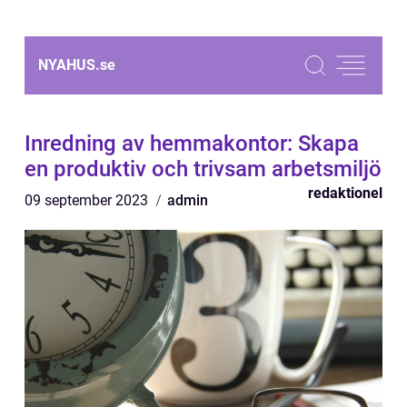
NYAHUS.
se
Inredning av hemmakontor: Skapa
en produktiv och trivsam arbetsmiljö
redaktionel
09 september 2023
admin