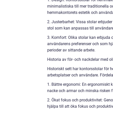
minimalistiska till mer traditionella 
hemmakontorets estetik och använd
2. Justerbarhet: Vissa stolar erbjuder
stol som kan anpassas till användare
3. Komfort: Olika stolar kan erbjuda o
användarens preferenser och som hjälp
perioder av sittande arbete.
Historia av för- och nackdelar med o
Historiskt sett har kontorsstolar fö
arbetsplatser och användare. Fördela
1. Bättre ergonomi: En ergonomiskt ko
nacke och armar och minska risken fö
2. Ökat fokus och produktivitet: Ge
hjälpa till att öka fokus och produktiv