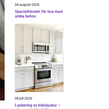
04 augusti 2026
Specialfönster för hus med
unika behov
08 juli 2026
Lackering av köksluckor –