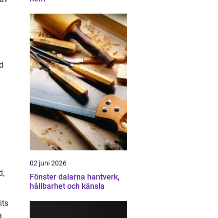
d
02 juni 2026
d,
Fönster dalarna hantverk,
hållbarhet och känsla
its
a