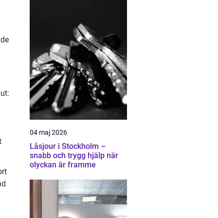
 de
ut:
04 maj 2026
t
Låsjour i Stockholm –
snabb och trygg hjälp när
olyckan är framme
rt
nd