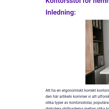
Kontorsstol för hemm
Inledning:
Att ha en ergonomiskt korrekt kontors
den här artikeln kommer vi att utfor
olika typer av kontorsstolar, populä
diskutera skillnaderna mellan olika