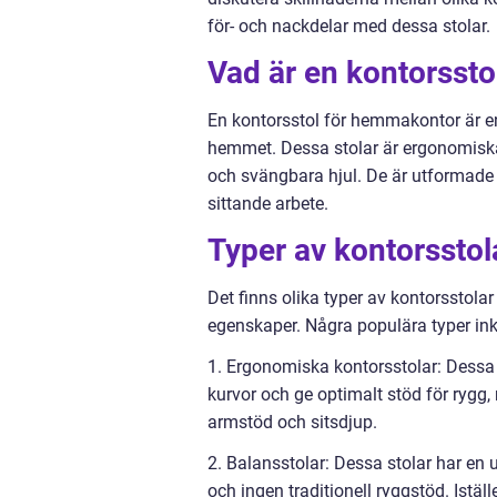
för- och nackdelar med dessa stolar.
Vad är en kontorsst
En kontorsstol för hemmakontor är en 
hemmet. Dessa stolar är ergonomiska
och svängbara hjul. De är utformade 
sittande arbete.
Typer av kontorssto
Det finns olika typer av kontorsstol
egenskaper. Några populära typer ink
1. Ergonomiska kontorsstolar: Dessa s
kurvor och ge optimalt stöd för rygg,
armstöd och sitsdjup.
2. Balansstolar: Dessa stolar har en u
och ingen traditionell ryggstöd. Istäl