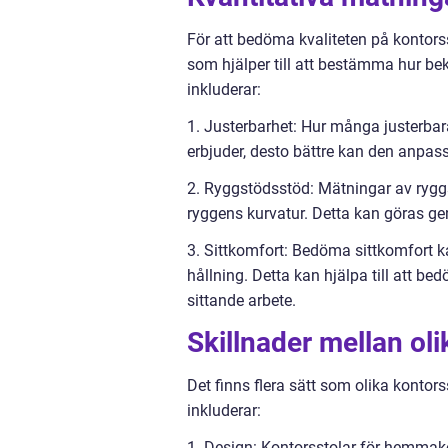
För att bedöma kvaliteten på kontor
som hjälper till att bestämma hur b
inkluderar:
1. Justerbarhet: Hur många justerbara
erbjuder, desto bättre kan den anpas
2. Ryggstödsstöd: Mätningar av ryggst
ryggens kurvatur. Detta kan göras gen
3. Sittkomfort: Bedöma sittkomfort
hållning. Detta kan hjälpa till att be
sittande arbete.
Skillnader mellan ol
Det finns flera sätt som olika kontor
inkluderar:
1. Design: Kontorsstolar för hemmako