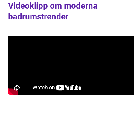
Videoklipp om moderna
badrumstrender