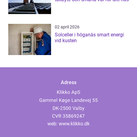
02 april 2026
Solceller i höganäs smart energi
vid kusten
Adress
web:
www.klikko.dk