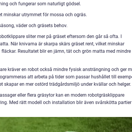
ppning och fungerar som naturligt gödsel.
lket minskar utrymmet för mossa och ogräs.
 säsong, väder och gräsets behov.
obotklippare sliter mer på gräset eftersom den går så ofta. I
atta. När knivarna är skarpa skärs gräset rent, vilket minskar
 fläckar. Resultatet blir en jämn, tät och grön matta med mindre
pare kräver en robot också mindre fysisk ansträngning och ger m
rogrammeras att arbeta på tider som passar hushållet till exemp
ket skapar en mer ostörd trädgårdsmiljö under kvällar och helger.
assager eller flera gräsytor kan en modern robotgräsklippare
g. Med rätt modell och installation blir även svårskötta partier