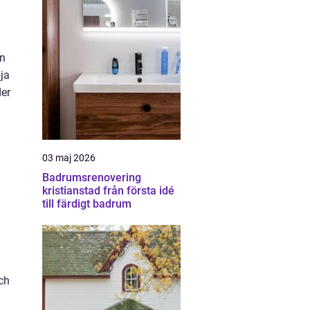
an
lja
der
03 maj 2026
Badrumsrenovering
kristianstad från första idé
till färdigt badrum
ch