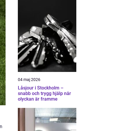
04 maj 2026
Låsjour i Stockholm –
snabb och trygg hjälp när
olyckan är framme
en