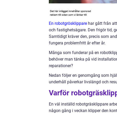
En robotgrösklippare
har gått från att
och fastighetsägare. Den frigör tid, 
Samtidigt kräver den, precis som andra
fungera problemfritt år efter år.
Många som funderar på en robotklippa
behöver man tänka på vid installation
reparationer?
Nedan följer en genomgång som hjälpe
underhåll påverkar livslängd och res
Varför robotgräsklip
En väl inställd robotgräsklippare arbeta
någon gång i veckan klipper den kontin