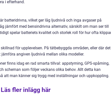
ra i efterhand.
r batteridrivna, vilket ger låg ljudnivå och inga avgaser på
åg jämfört med bensindrivna alternativ, särskilt om man ser till
idigt spelar batteriets kvalitet och storlek roll för hur ofta klippa
skillnad för upplevelsen. På tätbebyggda områden, eller där det
tt jämföra angiven ljudnivå mellan olika modeller.
oner finns idag en rad smarta tillval: appstyrning, GPS-spårning,
h scheman som följer veckans olika behov. Allt detta kan
å att man känner sig trygg med inställningar och uppkoppling.
Läs fler inlägg här