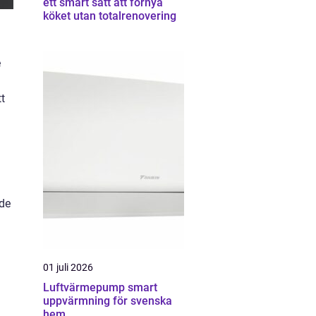
ett smart sätt att förnya
köket utan totalrenovering
e
tt
nde
01 juli 2026
Luftvärmepump smart
uppvärmning för svenska
hem