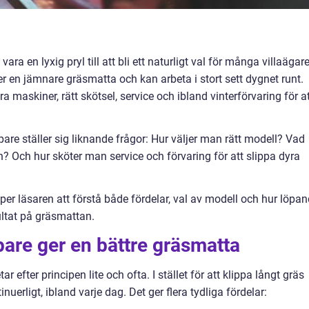
 vara en lyxig pryl till att bli ett naturligt val för många villaägar
ger en jämnare gräsmatta och kan arbeta i stort sett dygnet runt.
 maskiner, rätt skötsel, service och ibland vinterförvaring för a
re ställer sig liknande frågor: Hur väljer man rätt modell? Vad
? Och hur sköter man service och förvaring för att slippa dyra
r läsaren att förstå både fördelar, val av modell och hur löpa
ultat på gräsmattan.
pare ger en bättre gräsmatta
r efter principen lite och ofta. I stället för att klippa långt gräs
uerligt, ibland varje dag. Det ger flera tydliga fördelar: