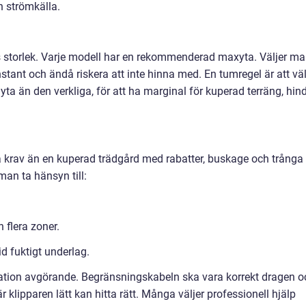
h strömkälla.
s storlek. Varje modell har en rekommenderad maxyta. Väljer m
stant och ändå riskera att inte hinna med. En tumregel är att vä
yta än den verkliga, för att ha marginal för kuperad terräng, hin
ra krav än en kuperad trädgård med rabatter, buskage och trånga
man ta hänsyn till:
 flera zoner.
id fuktigt underlag.
allation avgörande. Begränsningskabeln ska vara korrekt dragen o
 klipparen lätt kan hitta rätt. Många väljer professionell hjälp