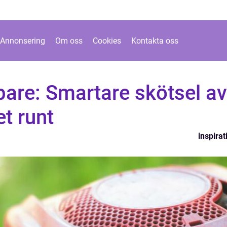
Annonsering
Om oss
Cookies
Kontakta oss
pare: Smartare skötsel av
t runt
inspirat