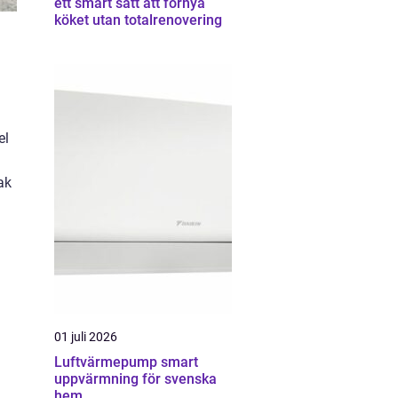
ett smart sätt att förnya
köket utan totalrenovering
el
ak
01 juli 2026
Luftvärmepump smart
uppvärmning för svenska
hem