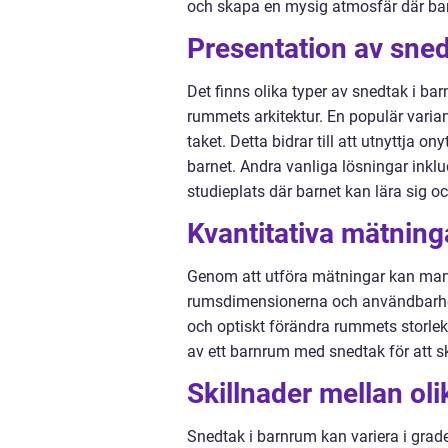
och skapa en mysig atmosfär där barn
Presentation av sne
Det finns olika typer av snedtak i b
rummets arkitektur. En populär varian
taket. Detta bidrar till att utnyttja 
barnet. Andra vanliga lösningar inklu
studieplats där barnet kan lära sig o
Kvantitativa mätnin
Genom att utföra mätningar kan man
rumsdimensionerna och användbarhete
och optiskt förändra rummets storlek 
av ett barnrum med snedtak för att s
Skillnader mellan ol
Snedtak i barnrum kan variera i grad