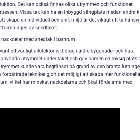
uktion. Det kan också finnas olika utrymmen och funktioner
ntressen. Vissa tak kan ha en inbyggd sängplats medan andra 
att skapa en individuell och unik miljö är det viktigt att ta hänsy
utformningen av snedtaket.
h nackdelar med snedtak i barnrum
varit ett vanligt arkitektoniskt drag i äldre byggnader och hus.
att använda utrymmet under taket och gav barnen en mysig plats a
 utrymmet kunde vara begränsat på grund av den branta lutninge
örbättrade tekniker gjort det möjligt att skapa mer funktionell
um, vilket har minskat nackdelarna och ökat fördelarna med