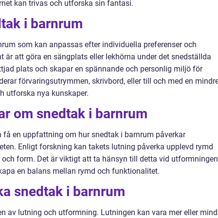
et kan trivas och utforska sin fantasi.
dtak i barnrum
arnrum som kan anpassas efter individuella preferenser och
t är att göra en sängplats eller lekhörna under det snedställda
onyttjad plats och skapar en spännande och personlig miljö för
derar förvaringsutrymmen, skrivbord, eller till och med en mindr
ch utforska nya kunskaper.
gar om snedtak i barnrum
 få en uppfattning om hur snedtak i barnrum påverkar
n. Enligt forskning kan takets lutning påverka upplevd rymd
och form. Det är viktigt att ta hänsyn till detta vid utformningen
kapa en balans mellan rymd och funktionalitet.
ika snedtak i barnrum
en av lutning och utformning. Lutningen kan vara mer eller mind