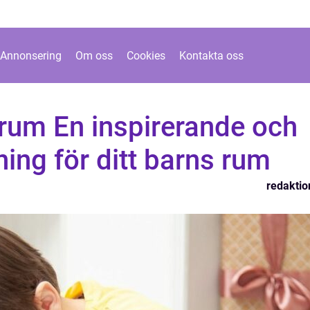
Annonsering
Om oss
Cookies
Kontakta oss
nrum En inspirerande och
ning för ditt barns rum
redaktio