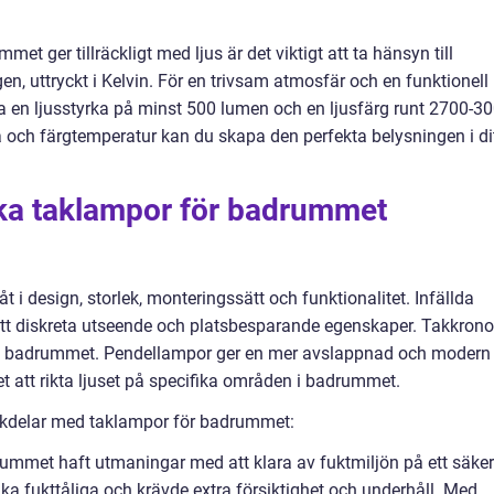
met ger tillräckligt med ljus är det viktigt att ta hänsyn till
gen, uttryckt i Kelvin. För en trivsam atmosfär och en funktionell
en ljusstyrka på minst 500 lumen och en ljusfärg runt 2700-3
ka och färgtemperatur kan du skapa den perfekta belysningen i di
ika taklampor för badrummet
 i design, storlek, monteringssätt och funktionalitet. Infällda
itt diskreta utseende och platsbesparande egenskaper. Takkrono
 till badrummet. Pendellampor ger en mer avslappnad och modern
t att rikta ljuset på specifika områden i badrummet.
ckdelar med taklampor för badrummet:
drummet haft utmaningar med att klara av fuktmiljön på ett säker
lika fukttåliga och krävde extra försiktighet och underhåll. Med