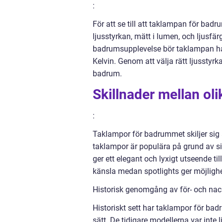
:
För att se till att taklampan för badrum
ljusstyrkan, mätt i lumen, och ljusfär
badrumsupplevelse bör taklampan ha 
Kelvin. Genom att välja rätt ljusstyr
badrum.
Skillnader mellan ol
:
Taklampor för badrummet skiljer sig åt
taklampor är populära på grund av s
ger ett elegant och lyxigt utseende
känsla medan spotlights ger möjlighe
Historisk genomgång av för- och na
Historiskt sett har taklampor för ba
sätt. De tidigare modellerna var inte 