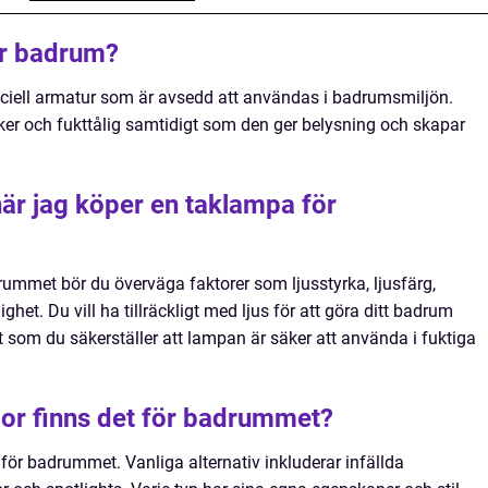
ör badrum?
ciell armatur som är avsedd att användas i badrumsmiljön.
äker och fukttålig samtidigt som den ger belysning och skapar
när jag köper en taklampa för
ummet bör du överväga faktorer som ljusstyrka, ljusfärg,
ghet. Du vill ha tillräckligt med ljus för att göra ditt badrum
t som du säkerställer att lampan är säker att använda i fuktiga
por finns det för badrummet?
 för badrummet. Vanliga alternativ inkluderar infällda