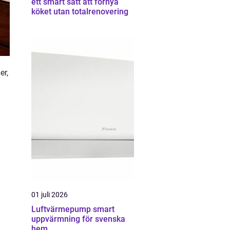
ett smart sätt att förnya
köket utan totalrenovering
er,
01 juli 2026
Luftvärmepump smart
uppvärmning för svenska
hem