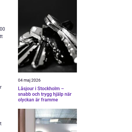
000
tt
04 maj 2026
r
Låsjour i Stockholm –
snabb och trygg hjälp när
olyckan är framme
t