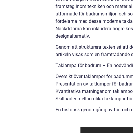
framsteg inom tekniken och material
utformade för badrumsmiljön och som 
fördelarna med dessa moderna taklamp
Nackdelarna kan inkludera högre kos
designalternativ.
Genom att strukturera texten så att det
artikeln visas som en framträdande sni
Taklampa för badrum – En nödvändigh
Översikt över taklampor för badrum
Presentation av taklampor för badr
Kvantitativa mätningar om taklampo
Skillnader mellan olika taklampor f
En historisk genomgång av för- och