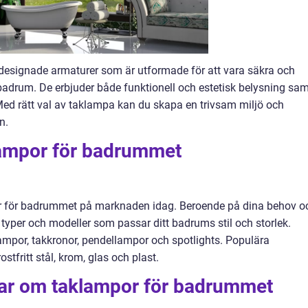
esignade armaturer som är utformade för att vara säkra och
tt badrum. De erbjuder både funktionell och estetisk belysning sa
ed rätt val av taklampa kan du skapa en trivsam miljö och
n.
lampor för badrummet
por för badrummet på marknaden idag. Beroende på dina behov o
 typer och modeller som passar ditt badrums stil och storlek.
lampor, takkronor, pendellampor och spotlights. Populära
stfritt stål, krom, glas och plast.
gar om taklampor för badrummet