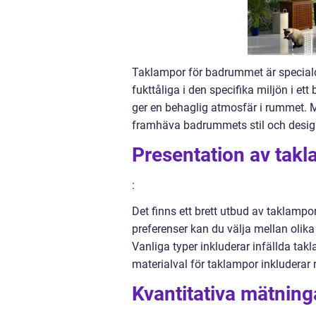
Taklampor för badrummet är speciald
fukttåliga i den specifika miljön i e
ger en behaglig atmosfär i rummet. M
framhäva badrummets stil och desig
Presentation av tak
:
Det finns ett brett utbud av taklam
preferenser kan du välja mellan olika
Vanliga typer inkluderar infällda tak
materialval för taklampor inkluderar ro
Kvantitativa mätnin