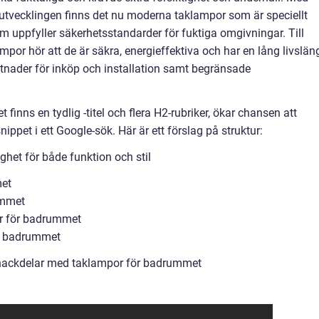
utvecklingen finns det nu moderna taklampor som är speciellt
uppfyller säkerhetsstandarder för fuktiga omgivningar. Till
or hör att de är säkra, energieffektiva och har en lång livslän
tnader för inköp och installation samt begränsade
 finns en tydlig -titel och flera H2-rubriker, ökar chansen att
ppet i ett Google-sök. Här är ett förslag på struktur:
et för både funktion och stil
met
ummet
r för badrummet
ör badrummet
 nackdelar med taklampor för badrummet