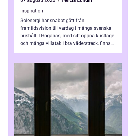
07 augusti 2026
Felicia Lundin
inspiration
Solenergi har snabbt gått från
framtidsvision till vardag i många svenska
hushåll. I Höganäs, med sitt öppna kustläge
och många villatak i bra väderstreck, finns
ovanligt goda förutsättningar för löns...