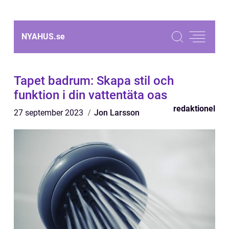
NYAHUS.
se
Tapet badrum: Skapa stil och
funktion i din vattentäta oas
redaktionel
27 september 2023
Jon Larsson