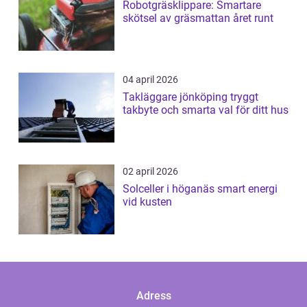
Robotgräsklippare: Smartare
skötsel av gräsmattan året runt
04 april 2026
Takläggare jönköping tryggt
takbyte och smarta val för ditt hus
02 april 2026
Solceller i höganäs smart energi
vid kusten
Adress