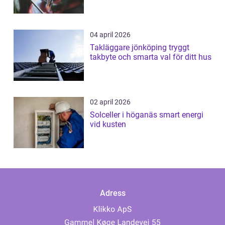
04 april 2026
Takläggare jönköping tryggt
takbyte och smarta val för ditt hus
02 april 2026
Solceller i höganäs smart energi
vid kusten
Adress