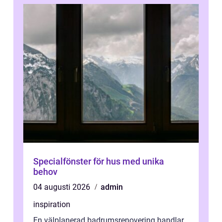
Specialfönster för hus med unika
behov
04 augusti 2026
admin
inspiration
En välplanerad badrumsrenovering handlar