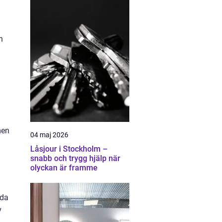
n
men
04 maj 2026
Låsjour i Stockholm –
snabb och trygg hjälp när
olyckan är framme
nda
v