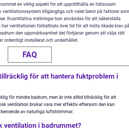
drummet en viktig aspekt för att upprätthålla en hälsosam
v ventilationssystem tillgängliga och valet beror på faktorer so
er. Kvantitativa mätningar kan användas för att säkerställa
tt har ventilationen förbättrats över tid för att möta ökade krav p
tt badrum den uppmärksamhet det förtjänar genom att välja rätt
är ordentligt installerat och underhållet.
FAQ
tillräcklig för att hantera fuktproblem i
cklig för mindre badrum, men är inte alltid tillräcklig för att
isk ventilation brukar vara mer effektiv eftersom den kan
e beroende av naturliga luftströmmar.
 ventilation i badrummet?