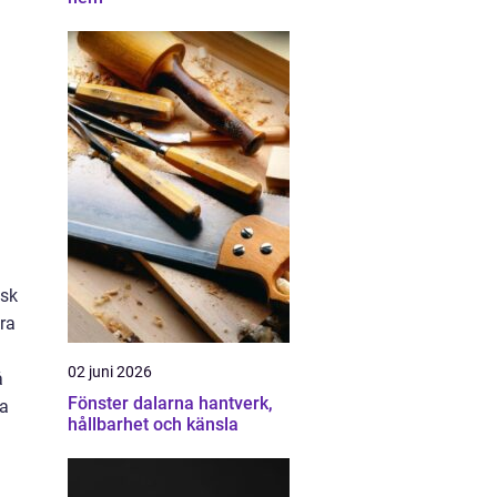
isk
dra
02 juni 2026
å
Fönster dalarna hantverk,
da
hållbarhet och känsla