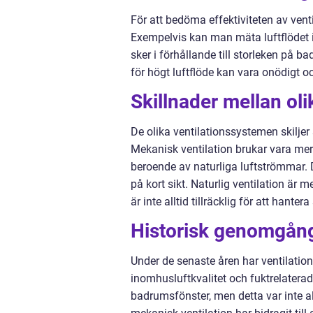
För att bedöma effektiviteten av ven
Exempelvis kan man mäta luftflödet i ku
sker i förhållande till storleken på b
för högt luftflöde kan vara onödigt 
Skillnader mellan oli
De olika ventilationssystemen skiljer s
Mekanisk ventilation brukar vara mer
beroende av naturliga luftströmmar. D
på kort sikt. Naturlig ventilation är 
är inte alltid tillräcklig för att hanter
Historisk genomgång
Under de senaste åren har ventilatio
inomhusluftkvalitet och fuktrelaterad
badrumsfönster, men detta var inte all