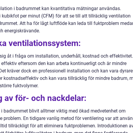
tilation i badrummet kan kvantitativa mätningar användas.
bikfot per minut (CFM) för att se till att tillräcklig ventilation
adrummet. Att ha för lågt luftflöde kan leda till fuktproblem meda
och energiskrävande.
ka ventilationssystem:
ig åt i fråga om installation, underhåll, kostnad och effektivitet.
 effektiv eftersom den kan arbeta kontinuerligt och är mindre
et kräver dock en professionell installation och kan vara dyrare
mer kostnadseffektiv och kan vara tillräcklig för mindre badrum, 
a större fuktvolymer.
 av för- och nackdelar:
n i badrummet blivit alltmer viktig med ökad medvetenhet om
e problem. En tidigare vanlig metod för ventilering var att anvä
tid tillräckligt för att eliminera fuktproblemen. Introduktionen a