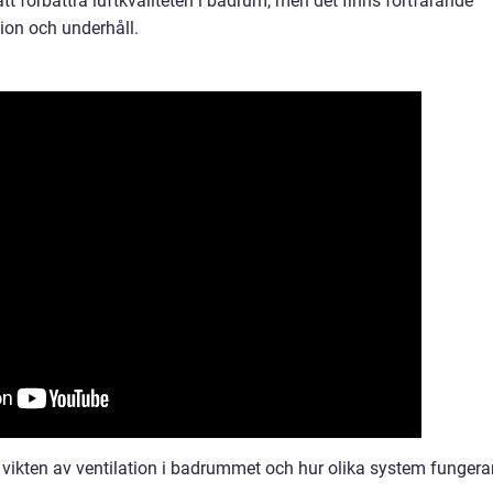
 att förbättra luftkvaliteten i badrum, men det finns fortfarande
tion och underhåll.
 vikten av ventilation i badrummet och hur olika system fungerar