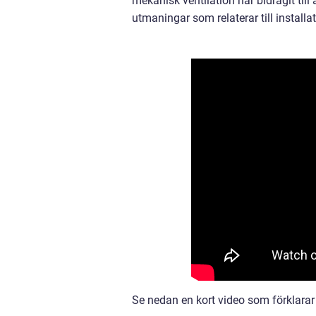
mekanisk ventilation har bidragit till
utmaningar som relaterar till installa
Se nedan en kort video som förklarar