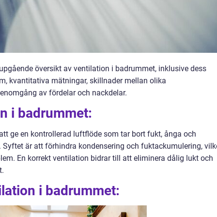
jupgående översikt av ventilation i badrummet, inklusive dess
em, kvantitativa mätningar, skillnader mellan olika
 genomgång av fördelar och nackdelar.
ion i badrummet:
t ge en kontrollerad luftflöde som tar bort fukt, ånga och
 Syftet är att förhindra kondensering och fuktackumulering, vilk
em. En korrekt ventilation bidrar till att eliminera dålig lukt och
t.
ilation i badrummet: