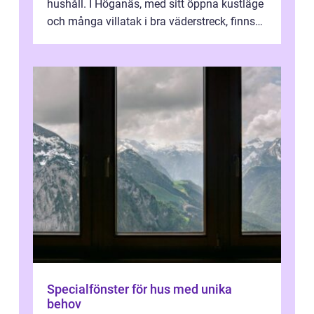
hushåll. I Höganäs, med sitt öppna kustläge
och många villatak i bra väderstreck, finns
ovanligt goda förutsättningar för löns...
Specialfönster för hus med unika
behov