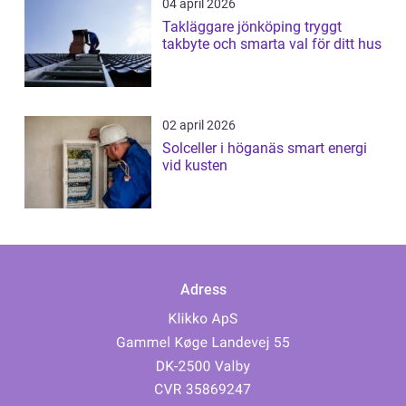
04 april 2026
Takläggare jönköping tryggt
takbyte och smarta val för ditt hus
02 april 2026
Solceller i höganäs smart energi
vid kusten
Adress