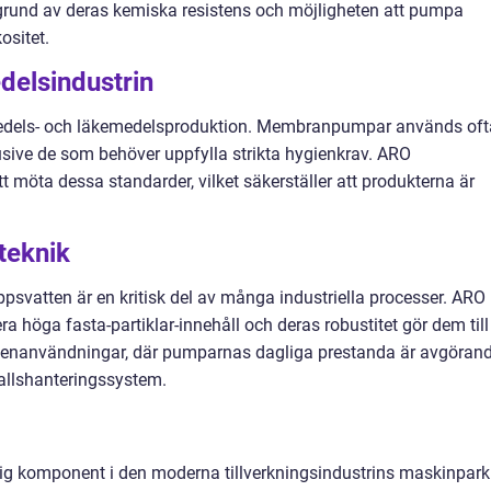
 grund av deras kemiska resistens och möjligheten att pumpa
ositet.
delsindustrin
vsmedels- och läkemedelsproduktion. Membranpumpar används oft
klusive de som behöver uppfylla strikta hygienkrav. ARO
öta dessa standarder, vilket säkerställer att produkterna är
teknik
psvatten är en kritisk del av många industriella processer. ARO
öga fasta-partiklar-innehåll och deras robustitet gör dem till
vattenanvändningar, där pumparnas dagliga prestanda är avgöran
fallshanteringssystem.
komponent i den moderna tillverkningsindustrins maskinpark