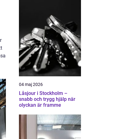
r
tt
ssa
04 maj 2026
Låsjour i Stockholm –
snabb och trygg hjälp när
olyckan är framme