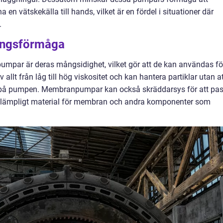
a en vätskekälla till hands, vilket är en fördel i situationer där
.
ningsförmåga
par är deras mångsidighet, vilket gör att de kan användas fö
v allt från låg till hög viskositet och kan hantera partiklar utan a
kada på pumpen. Membranpumpar kan också skräddarsys för att pa
a lämpligt material för membran och andra komponenter som