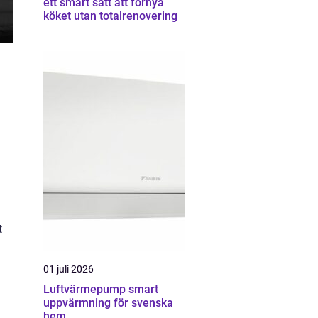
ett smart sätt att förnya
köket utan totalrenovering
n
t
01 juli 2026
Luftvärmepump smart
uppvärmning för svenska
hem