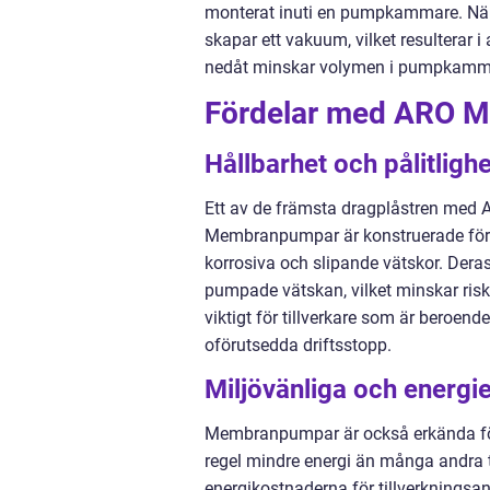
monterat inuti en pumpkammare. Nä
skapar ett vakuum, vilket resulterar
nedåt minskar volymen i pumpkammare
Fördelar med ARO 
Hållbarhet och pålitlighe
Ett av de främsta dragplåstren med 
Membranpumpar är konstruerade för att
korrosiva och slipande vätskor. Deras
pumpade vätskan, vilket minskar riske
viktigt för tillverkare som är beroend
oförutsedda driftsstopp.
Miljövänliga och energie
Membranpumpar är också erkända för 
regel mindre energi än många andra ty
energikostnaderna för tillverkning