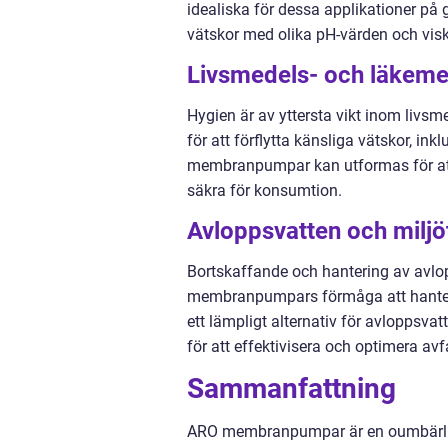
idealiska för dessa applikationer på
vätskor med olika pH-värden och visk
Livsmedels- och läkeme
Hygien är av yttersta vikt inom li
för att förflytta känsliga vätskor, in
membranpumpar kan utformas för att m
säkra för konsumtion.
Avloppsvatten och miljö
Bortskaffande och hantering av avlop
membranpumpars förmåga att hantera h
ett lämpligt alternativ för avlopps
för att effektivisera och optimera av
Sammanfattning
ARO membranpumpar är en oumbärlig 