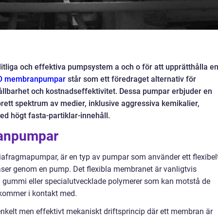
örlitliga och effektiva pumpsystem a och o för att upprätthålla e
O membranpumpar
står som ett föredraget alternativ för
 hållbarhet och kostnadseffektivitet. Dessa pumpar erbjuder en
 brett spektrum av medier, inklusive aggressiva kemikalier,
ed högt fasta-partiklar-innehåll.
ranpumpar
ragmapumpar, är en typ av pumpar som använder ett flexibel
aser genom en pump. Det flexibla membranet är vanligtvis
om gummi eller specialutvecklade polymerer som kan motstå de
 kommer i kontakt med.
lt men effektivt mekaniskt driftsprincip där ett membran är