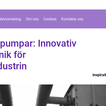
Annonsering
Om oss
Cookies
Kontakta oss
umpar: Innovativ
ik för
dustrin
inspirat