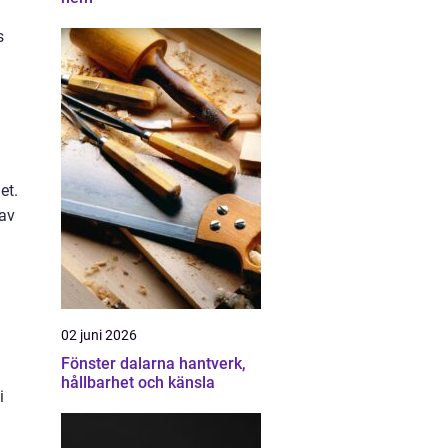
s
et.
 av
02 juni 2026
Fönster dalarna hantverk,
hållbarhet och känsla
i