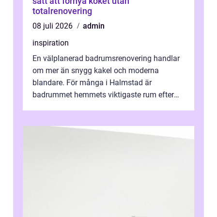
sätt att förnya köket utan
totalrenovering
08 juli 2026
admin
inspiration
En välplanerad badrumsrenovering handlar
om mer än snygg kakel och moderna
blandare. För många i Halmstad är
badrummet hemmets viktigaste rum efter
köket. Där ska v...