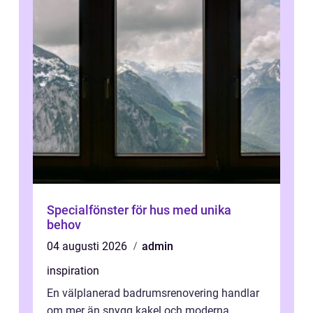
Specialfönster för hus med unika
behov
04 augusti 2026
admin
inspiration
En välplanerad badrumsrenovering handlar
om mer än snygg kakel och moderna