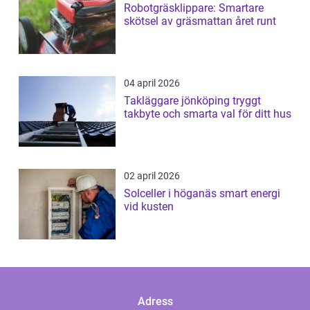
Robotgräsklippare: Smartare
skötsel av gräsmattan året runt
04 april 2026
Takläggare jönköping tryggt
takbyte och smarta val för ditt hus
02 april 2026
Solceller i höganäs smart energi
vid kusten
Adress