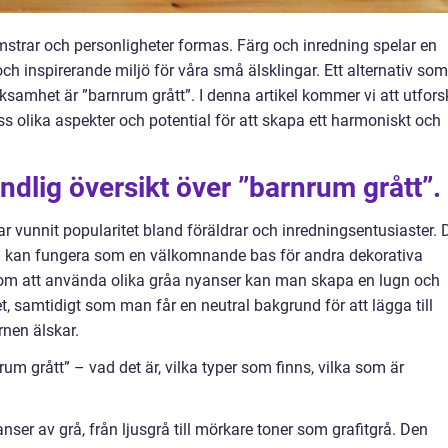
mstrar och personligheter formas. Färg och inredning spelar en
 och inspirerande miljö för våra små älsklingar. Ett alternativ som
amhet är ”barnrum grått”. I denna artikel kommer vi att utfors
ss olika aspekter och potential för att skapa ett harmoniskt och
ndlig översikt över ”barnrum grått”.
r vunnit popularitet bland föräldrar och inredningsentusiaster. 
som kan fungera som en välkomnande bas för andra dekorativa
om att använda olika gråa nyanser kan man skapa en lugn och
samtidigt som man får en neutral bakgrund för att lägga till
rnen älskar.
m grått” – vad det är, vilka typer som finns, vilka som är
nser av grå, från ljusgrå till mörkare toner som grafitgrå. Den