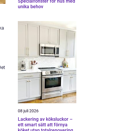
Specialfönster för hus med
unika behov
ka
Det
08 juli 2026
Lackering av köksluckor –
ett smart sätt att förnya
köket utan totalrenovering