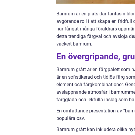
Barnrum är en plats där fantasin blo
avgörande roll i att skapa en fridfull
har fångat många föräldrars uppmärks
detta trendiga färgval och avslöja de
vackert barnrum.
En övergripande, gru
Barnrum grått är en färgpalett som ha
är en sofistikerad och tidlös färg 
element och färgkombinationer. Gen
avslappnande atmosfär i barnrummet, 
färgglada och lekfulla inslag som ba
En omfattande presentation av ”barnru
populära osv.
Barnrum grått kan inkludera olika nya