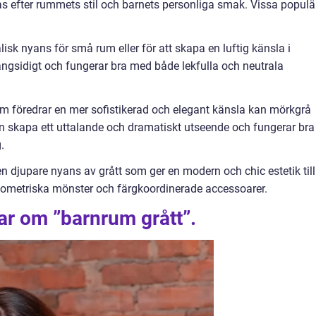
s efter rummets stil och barnets personliga smak. Vissa populä
lisk nyans för små rum eller för att skapa en luftig känsla i
gsidigt och fungerar bra med både lekfulla och neutrala
om föredrar en mer sofistikerad och elegant känsla kan mörkgrå
n skapa ett uttalande och dramatiskt utseende och fungerar bra
.
 en djupare nyans av grått som ger en modern och chic estetik till
eometriska mönster och färgkoordinerade accessoarer.
ar om ”barnrum grått”.