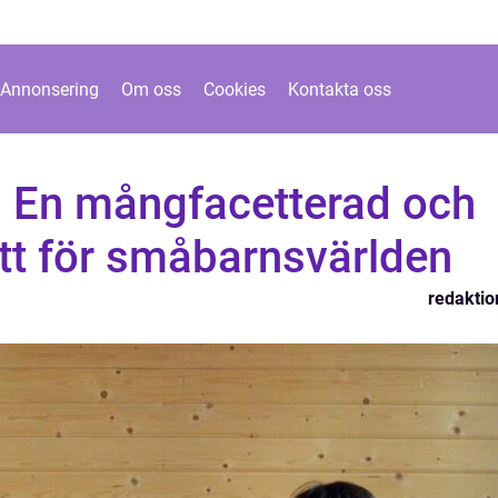
Annonsering
Om oss
Cookies
Kontakta oss
: En mångfacetterad och
ett för småbarnsvärlden
redaktio