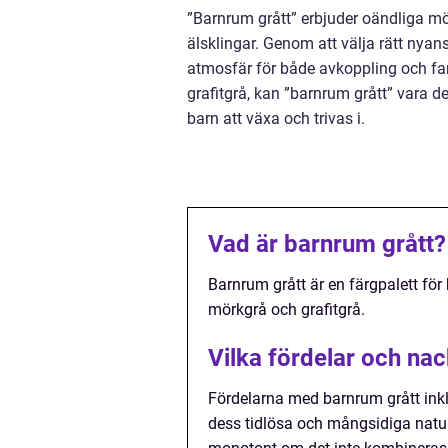
”Barnrum grått” erbjuder oändliga mö
älsklingar. Genom att välja rätt nya
atmosfär för både avkoppling och fant
grafitgrå, kan ”barnrum grått” vara de
barn att växa och trivas i.
Vad är barnrum grått?
Barnrum grått är en färgpalett för
mörkgrå och grafitgrå.
Vilka fördelar och na
Fördelarna med barnrum grått ink
dess tidlösa och mångsidiga natur