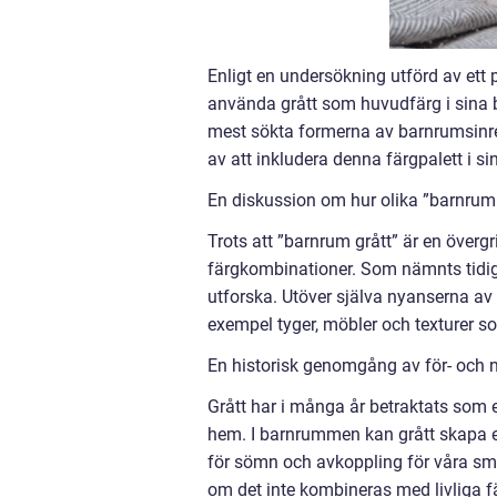
Enligt en undersökning utförd av ett
använda grått som huvudfärg i sina b
mest sökta formerna av barnrumsinred
av att inkludera denna färgpalett i s
En diskussion om hur olika ”barnrum g
Trots att ”barnrum grått” är en överg
färgkombinationer. Som nämnts tidigar
utforska. Utöver själva nyanserna av 
exempel tyger, möbler och texturer 
En historisk genomgång av för- och n
Grått har i många år betraktats som e
hem. I barnrummen kan grått skapa en 
för sömn och avkoppling för våra små
om det inte kombineras med livliga fä