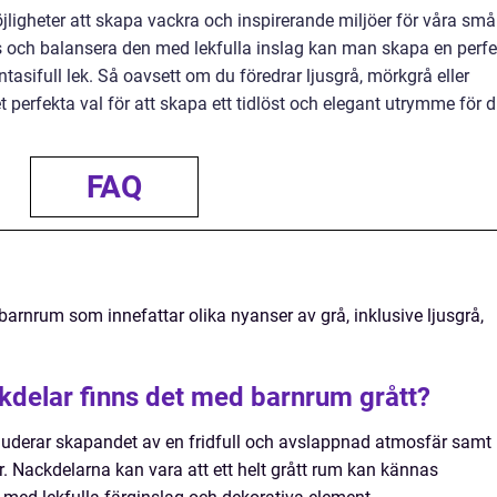
jligheter att skapa vackra och inspirerande miljöer för våra små
ns och balansera den med lekfulla inslag kan man skapa en perfe
asifull lek. Så oavsett om du föredrar ljusgrå, mörkgrå eller
t perfekta val för att skapa ett tidlöst och elegant utrymme för di
FAQ
 barnrum som innefattar olika nyanser av grå, inklusive ljusgrå,
ckdelar finns det med barnrum grått?
luderar skapandet av en fridfull och avslappnad atmosfär samt
. Nackdelarna kan vara att ett helt grått rum kan kännas