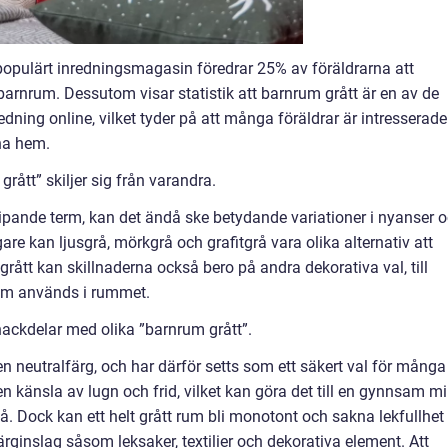
 populärt inredningsmagasin föredrar 25% av föräldrarna att
arnrum. Dessutom visar statistik att barnrum grått är en av de
ning online, vilket tyder på att många föräldrar är intresserade
ina hem.
rått” skiljer sig från varandra.
ripande term, kan det ändå ske betydande variationer i nyanser 
e kan ljusgrå, mörkgrå och grafitgrå vara olika alternativ att
grått kan skillnaderna också bero på andra dekorativa val, till
som används i rummet.
ackdelar med olika ”barnrum grått”.
n neutralfärg, och har därför setts som ett säkert val för många
känsla av lugn och frid, vilket kan göra det till en gynnsam mi
. Dock kan ett helt grått rum bli monotont och sakna lekfullhet
rginslag såsom leksaker, textilier och dekorativa element. Att