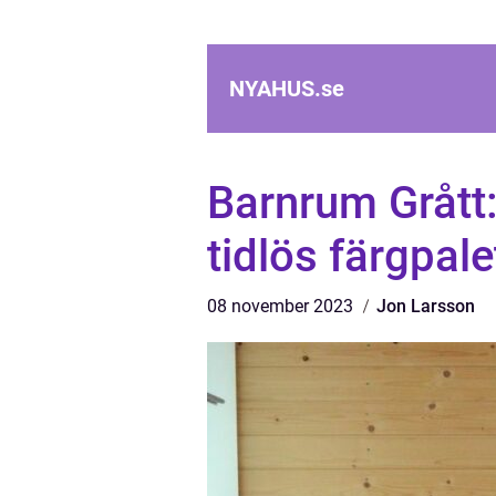
NYAHUS.
se
Barnrum Grått
tidlös färgpal
08 november 2023
Jon Larsson