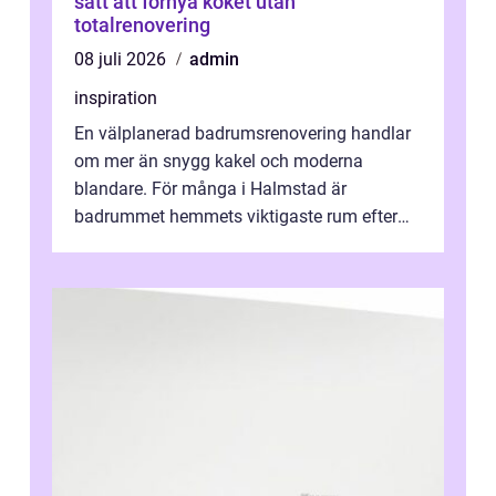
sätt att förnya köket utan
totalrenovering
08 juli 2026
admin
inspiration
En välplanerad badrumsrenovering handlar
om mer än snygg kakel och moderna
blandare. För många i Halmstad är
badrummet hemmets viktigaste rum efter
köket. Där ska v...