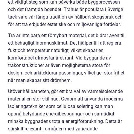
ett viktigt steg som kan påverka både byggprocessen
och det framtida boendet. Trähus är populära i Sverige
tack vare vår långa tradition av hållbart skogsbruk och
för att trä erbjuder estetiska och miljövänliga fördelar.
Trä är inte bara ett förnybart material, det bidrar även till
ett behagligt inomhusklimat. Det hjälper till att reglera
fukt och temperatur naturligt, vilket skapar en
komfortabel atmosfär året runt. Vid byggande av
träkonstruktioner är även möjligheterna stora för
design- och arkitekturanpassningar, vilket ger stor frihet
när man skapar sitt drömhem.
Utöver hållbarheten, gör ett bra val av värmeisolerande
material en stor skillnad. Genom att använda moderna
isoleringstekniker som cellulosaisolering kan man
uppnå betydande energibesparingar och samtidigt
minska byggnadens totala energiförbrukning. Detta är
särskilt relevant i områden med varierande