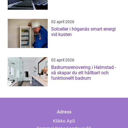
02 april 2026
Solceller i höganäs smart energi
vid kusten
02 april 2026
Badrumsrenovering i Halmstad -
så skapar du ett hållbart och
funktionellt badrum
Adress