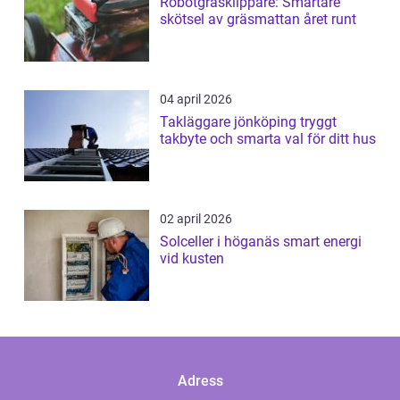
Robotgräsklippare: Smartare
skötsel av gräsmattan året runt
04 april 2026
Takläggare jönköping tryggt
takbyte och smarta val för ditt hus
02 april 2026
Solceller i höganäs smart energi
vid kusten
Adress