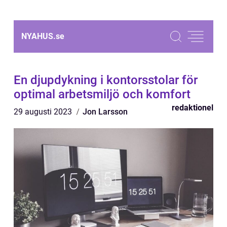
NYAHUS.
se
En djupdykning i kontorsstolar för
optimal arbetsmiljö och komfort
redaktionel
29 augusti 2023
Jon Larsson