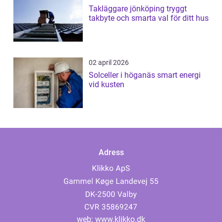
Takläggare jönköping tryggt
takbyte och smarta val för ditt hus
02 april 2026
Solceller i höganäs smart energi
vid kusten
Adress
web:
www.klikko.dk