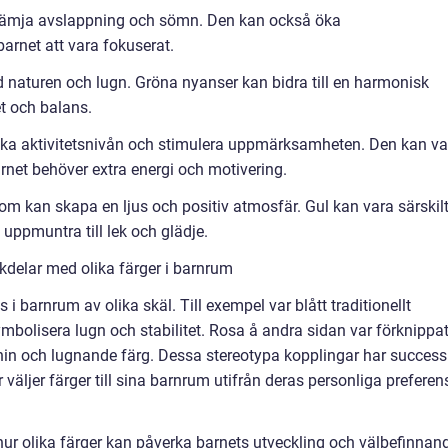
främja avslappning och sömn. Den kan också öka
rnet att vara fokuserat.
 naturen och lugn. Gröna nyanser kan bidra till en harmonisk
t och balans.
 öka aktivitetsnivån och stimulera uppmärksamheten. Den kan va
rnet behöver extra energi och motivering.
som kan skapa en ljus och positiv atmosfär. Gul kan vara särskil
 uppmuntra till lek och glädje.
kdelar med olika färger i barnrum
s i barnrum av olika skäl. Till exempel var blått traditionellt
mbolisera lugn och stabilitet. Rosa å andra sidan var förknippa
in och lugnande färg. Dessa stereotypa kopplingar har success
 väljer färger till sina barnrum utifrån deras personliga preferen
hur olika färger kan påverka barnets utveckling och välbefinnan