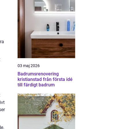
ra
t
03 maj 2026
Badrumsrenovering
kristianstad från första idé
till färdigt badrum
t
ivt
ser
de.