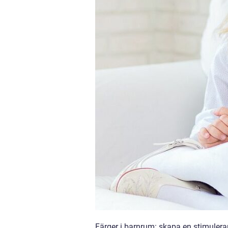
Färger i barnrum: skapa en stimulera