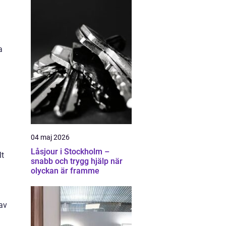
a
04 maj 2026
Låsjour i Stockholm –
lt
snabb och trygg hjälp när
olyckan är framme
 av