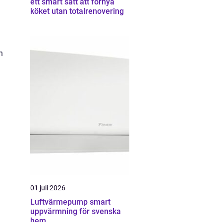
ett smart sätt att förnya
köket utan totalrenovering
h
01 juli 2026
Luftvärmepump smart
uppvärmning för svenska
hem