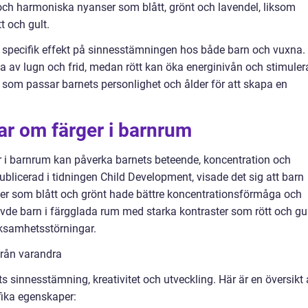
och harmoniska nyanser som blått, grönt och lavendel, liksom
t och gult.
en specifik effekt på sinnesstämningen hos både barn och vuxna.
la av lugn och frid, medan rött kan öka energinivån och stimuler
rger som passar barnets personlighet och ålder för att skapa en
ar om färger i barnrum
er i barnrum kan påverka barnets beteende, koncentration och
ublicerad i tidningen Child Development, visade det sig att barn
er som blått och grönt hade bättre koncentrationsförmåga och
evde barn i färgglada rum med starka kontraster som rött och gu
rksamhetsstörningar.
 från varandra
ts sinnesstämning, kreativitet och utveckling. Här är en översikt
fika egenskaper: