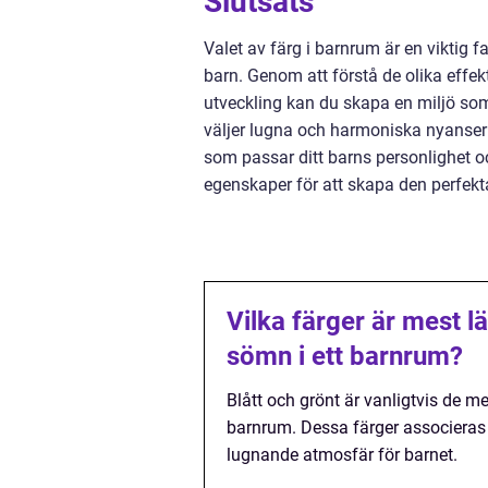
Slutsats
Valet av färg i barnrum är en viktig f
barn. Genom att förstå de olika effe
utveckling kan du skapa en miljö som
väljer lugna och harmoniska nyanser ell
som passar ditt barns personlighet oc
egenskaper för att skapa den perfekta
Vilka färger är mest l
sömn i ett barnrum?
Blått och grönt är vanligtvis de m
barnrum. Dessa färger associeras m
lugnande atmosfär för barnet.