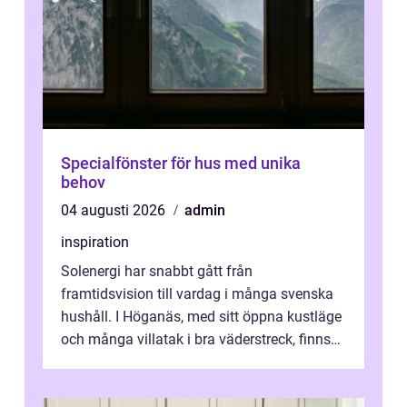
Specialfönster för hus med unika
behov
04 augusti 2026
admin
inspiration
Solenergi har snabbt gått från
framtidsvision till vardag i många svenska
hushåll. I Höganäs, med sitt öppna kustläge
och många villatak i bra väderstreck, finns
ovanligt goda förutsättningar för löns...