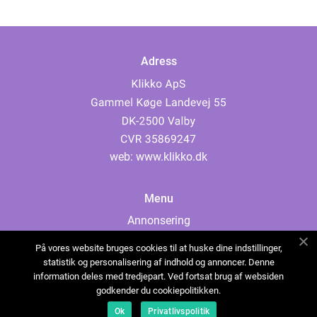
Adress
web:
www.klikko.dk
Menu
Annonsering
Om oss
På vores website bruges cookies til at huske dine indstillinger,
Cookies
statistik og personalisering af indhold og annoncer. Denne
information deles med tredjepart. Ved fortsat brug af websiden
Kontakta oss
godkender du cookiepolitikken.
Sitemap
Ok
Privatlivspolitik