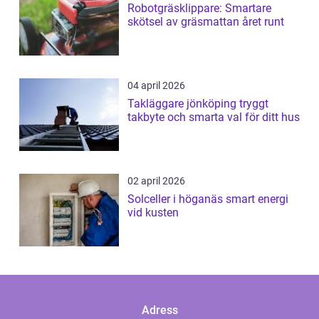
Robotgräsklippare: Smartare
skötsel av gräsmattan året runt
04 april 2026
Takläggare jönköping tryggt
takbyte och smarta val för ditt hus
02 april 2026
Solceller i höganäs smart energi
vid kusten
Adress