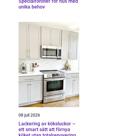
Specialfönster för hus med
unika behov
08 juli 2026
Lackering av köksluckor –
ett smart sätt att förnya
köket utan totalrenovering