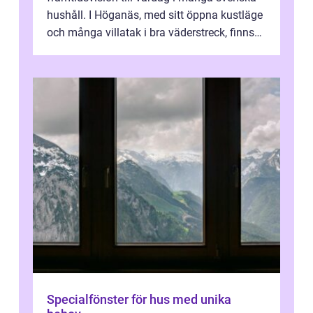
hushåll. I Höganäs, med sitt öppna kustläge
och många villatak i bra väderstreck, finns
ovanligt goda förutsättningar för löns...
Specialfönster för hus med unika