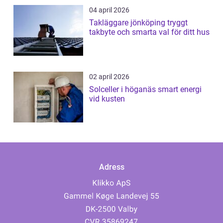
04 april 2026
Takläggare jönköping tryggt
takbyte och smarta val för ditt hus
02 april 2026
Solceller i höganäs smart energi
vid kusten
Adress