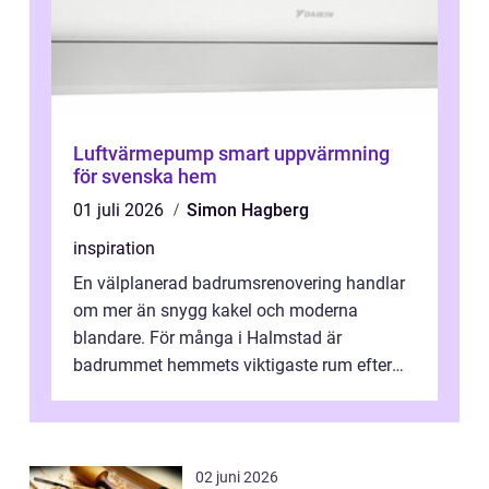
Luftvärmepump smart uppvärmning
för svenska hem
01 juli 2026
Simon Hagberg
inspiration
En välplanerad badrumsrenovering handlar
om mer än snygg kakel och moderna
blandare. För många i Halmstad är
badrummet hemmets viktigaste rum efter
köket. Där ska v...
02 juni 2026