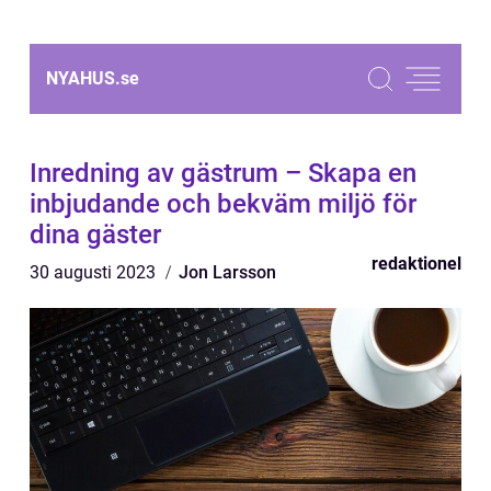
NYAHUS.
se
Inredning av gästrum – Skapa en
inbjudande och bekväm miljö för
dina gäster
redaktionel
30 augusti 2023
Jon Larsson