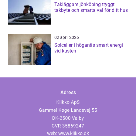
Takläggare jönköping tryggt
takbyte och smarta val för ditt hus
02 april 2026
Solceller i höganäs smart energi
vid kusten
Adress
web:
www.klikko.dk