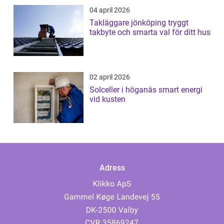
04 april 2026
Takläggare jönköping tryggt
takbyte och smarta val för ditt hus
02 april 2026
Solceller i höganäs smart energi
vid kusten
Adress