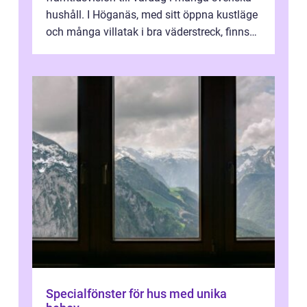
hushåll. I Höganäs, med sitt öppna kustläge
och många villatak i bra väderstreck, finns
ovanligt goda förutsättningar för löns...
Specialfönster för hus med unika