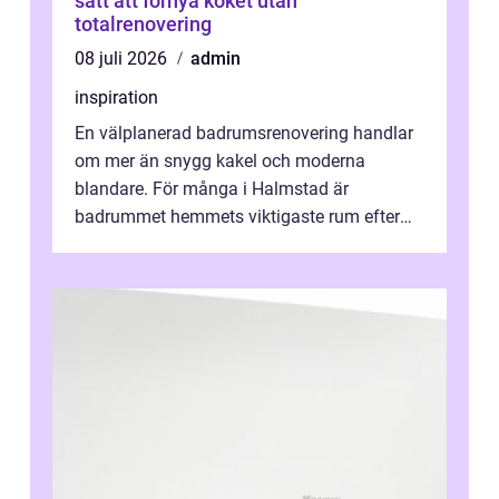
sätt att förnya köket utan
totalrenovering
08 juli 2026
admin
inspiration
En välplanerad badrumsrenovering handlar
om mer än snygg kakel och moderna
blandare. För många i Halmstad är
badrummet hemmets viktigaste rum efter
köket. Där ska v...