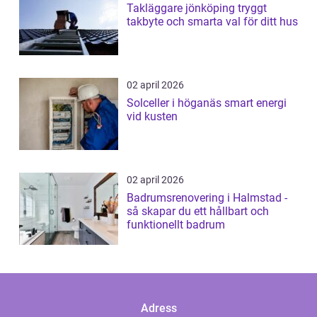
Takläggare jönköping tryggt
takbyte och smarta val för ditt hus
02 april 2026
Solceller i höganäs smart energi
vid kusten
02 april 2026
Badrumsrenovering i Halmstad -
så skapar du ett hållbart och
funktionellt badrum
Adress