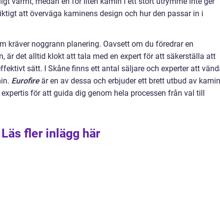
gt varmt, medan en för liten kamin i ett stort utrymme inte ger
viktigt att överväga kaminens design och hur den passar in i
om kräver noggrann planering. Oavsett om du föredrar en
 är det alltid klokt att tala med en expert för att säkerställa att
ffektivt sätt. I Skåne finns ett antal säljare och experter att vän
min.
Eurofire
är en av dessa och erbjuder ett brett utbud av kamin
expertis för att guida dig genom hela processen från val till
Läs fler inlägg här