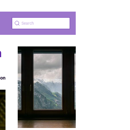
h
ion