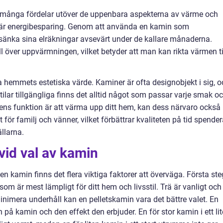
nga fördelar utöver de uppenbara aspekterna av värme och
a är energibesparing. Genom att använda en kamin som
sänka sina elräkningar avsevärt under de kallare månaderna.
l över uppvärmningen, vilket betyder att man kan rikta värmen ti
a hemmets estetiska värde. Kaminer är ofta designobjekt i sig, o
tilar tillgängliga finns det alltid något som passar varje smak o
ens funktion är att värma upp ditt hem, kan dess närvaro också
ör familj och vänner, vilket förbättrar kvaliteten på tid spende
llarna.
vid val av kamin
 en kamin finns det flera viktiga faktorer att överväga. Första ste
 som är mest lämpligt för ditt hem och livsstil. Trä är vanligt och
minimera underhåll kan en pelletskamin vara det bättre valet. En
 på kamin och den effekt den erbjuder. En för stor kamin i ett lit