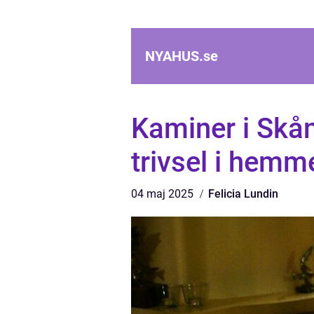
NYAHUS.
se
Kaminer i Skån
trivsel i hemm
04 maj 2025
Felicia Lundin