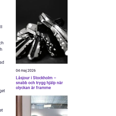
ll
ch
ch
rad
04 maj 2026
Låsjour i Stockholm –
snabb och trygg hjälp när
olyckan är framme
get
et