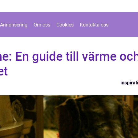
Annonsering
Om oss
Cookies
Kontakta oss
e: En guide till värme oc
et
inspirat