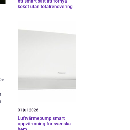
ett smart sätt att förnya
köket utan totalrenovering
 De
m
m
a
01 juli 2026
Luftvärmepump smart
uppvärmning för svenska
hem