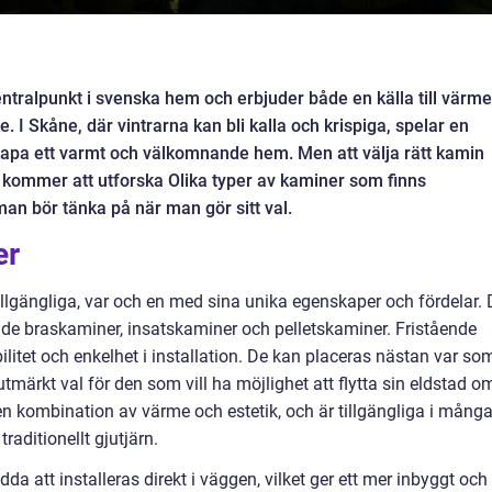
ntralpunkt i svenska hem och erbjuder både en källa till värme
 I Skåne, där vintrarna kan bli kalla och krispiga, spelar en
 skapa ett varmt och välkomnande hem. Men att välja rätt kamin
 kommer att utforska Olika typer av kaminer som finns
man bör tänka på när man gör sitt val.
er
tillgängliga, var och en med sina unika egenskaper och fördelar.
ende braskaminer, insatskaminer och pelletskaminer. Fristående
ilitet och enkelhet i installation. De kan placeras nästan var so
 utmärkt val för den som vill ha möjlighet att flytta sin eldstad o
n kombination av värme och estetik, och är tillgängliga i mång
traditionellt gjutjärn.
da att installeras direkt i väggen, vilket ger ett mer inbyggt och