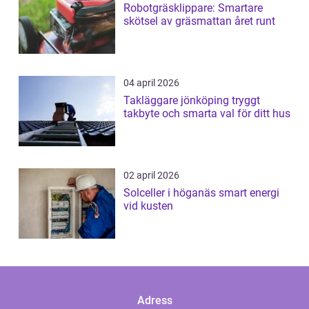
Robotgräsklippare: Smartare
skötsel av gräsmattan året runt
04 april 2026
Takläggare jönköping tryggt
takbyte och smarta val för ditt hus
02 april 2026
Solceller i höganäs smart energi
vid kusten
Adress