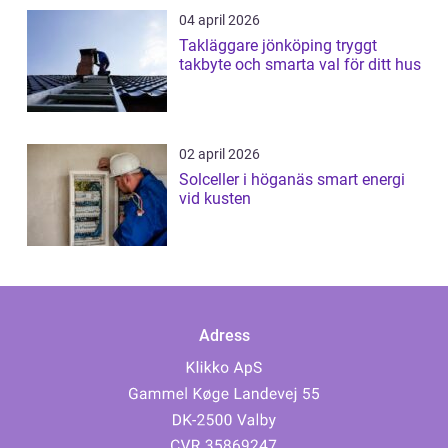
04 april 2026
Takläggare jönköping tryggt
takbyte och smarta val för ditt hus
02 april 2026
Solceller i höganäs smart energi
vid kusten
Adress