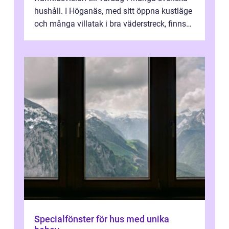
hushåll. I Höganäs, med sitt öppna kustläge
och många villatak i bra väderstreck, finns
ovanligt goda förutsättningar för löns...
Specialfönster för hus med unika