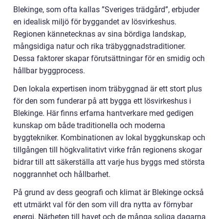
Blekinge, som ofta kallas ”Sveriges trädgård”, erbjuder
en idealisk miljö för byggandet av lösvirkeshus.
Regionen kännetecknas av sina bördiga landskap,
mångsidiga natur och rika träbyggnadstraditioner.
Dessa faktorer skapar förutsättningar för en smidig och
hållbar byggprocess.
Den lokala expertisen inom träbyggnad är ett stort plus
för den som funderar på att bygga ett lösvirkeshus i
Blekinge. Här finns erfarna hantverkare med gedigen
kunskap om både traditionella och moderna
byggtekniker. Kombinationen av lokal byggkunskap och
tillgången till högkvalitativt virke från regionens skogar
bidrar till att säkerställa att varje hus byggs med största
noggrannhet och hållbarhet.
På grund av dess geografi och klimat är Blekinge också
ett utmärkt val för den som vill dra nytta av förnybar
energi. Närheten till havet och de många soliga dagarna