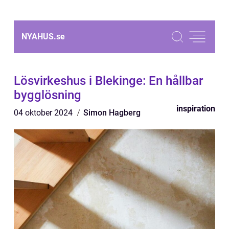
NYAHUS.
se
Lösvirkeshus i Blekinge: En hållbar
bygglösning
inspiration
04 oktober 2024
Simon Hagberg